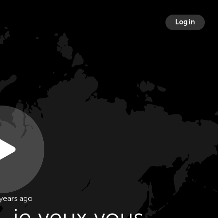
Log in
years ago
, je veux vous