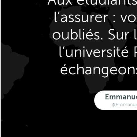
l’assurer : v
oubliés. Sur
l’université
échangeon
Emmanue
@Emmanue