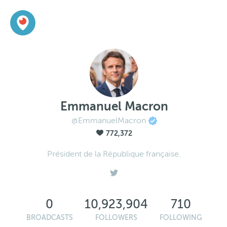
Emmanuel Macron
@EmmanuelMacron
772,372
Président de la République française.
0
10,923,904
710
BROADCASTS
FOLLOWERS
FOLLOWING