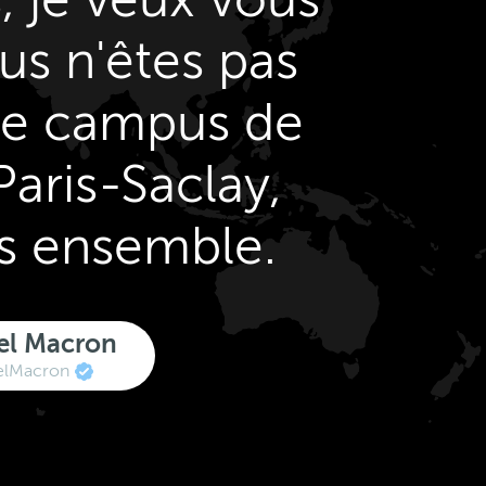
ous n'êtes pas
 le campus de
 Paris-Saclay,
s ensemble.
l Macron
lMacron