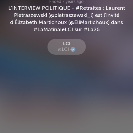
Ended 7 years ago
L'INTERVIEW POLITIQUE - #Retraites : Laurent
Pietraszewski (@pietraszewski_l) est l'invité
d'Élizabeth Martichoux (@EliMartichoux) dans
#LaMatinaleLCI sur #La26
LCI
@LCI