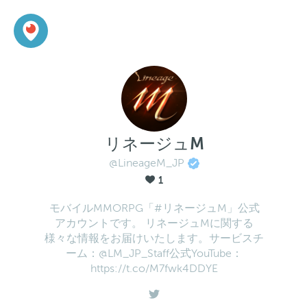
リネージュM
@LineageM_JP
1
モバイルMMORPG「#リネージュM」公式
アカウントです。 リネージュMに関する
様々な情報をお届けいたします。サービスチ
ーム：@LM_JP_Staff公式YouTube：
https://t.co/M7fwk4DDYE