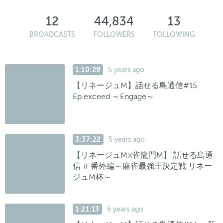
12
44,834
13
BROADCASTS
FOLLOWERS
FOLLOWING
1:10:29
5 years ago
【リネージュM】話せる島通信#15
Ep.exceed ～Engage～
3:37:22
5 years ago
【リネージュM×雀龍門M】 話せる島通
信 # 番外編～麻雀最強王決定戦 リネー
ジュM杯～
1:21:13
6 years ago