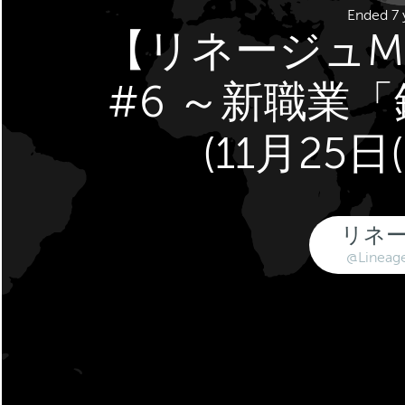
Ended 7 
【リネージュ
#6 ～新職業
(11月25日
リネ
@Lineag