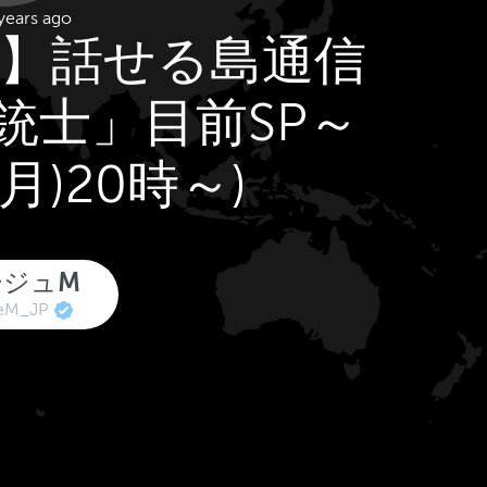
years ago
M】話せる島通信
「銃士」目前SP～
(月)20時～)
ージュM
eM_JP