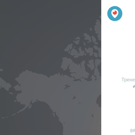
Трене

B