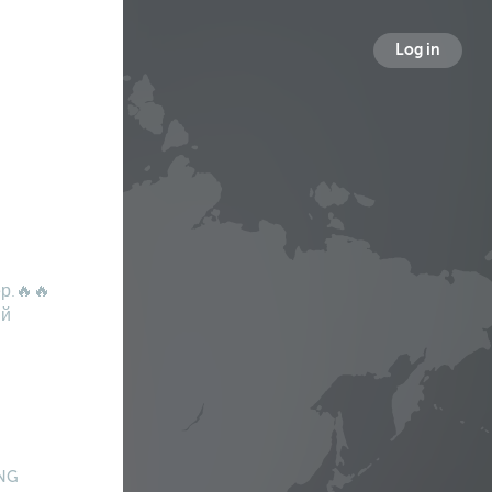
Log in
р.🔥🔥
ий
NG