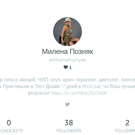
Милена Позняк
@MilenaPoznyak
1
р тела и эмоций, НЛП-коуч, врач-терапевт, диетолог, блогге
 Приглашаю в Тест Драйв "7 дней в MOClub" на Ваш лучш
результат https://t.co/H8zcZGOsiW
0
38
2
ROADCASTS
FOLLOWERS
FOLLOWI