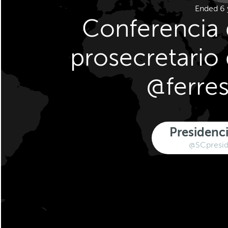
Ended 6 
Conferencia 
prosecretario
@ferre
Presidenc
@SCpresid