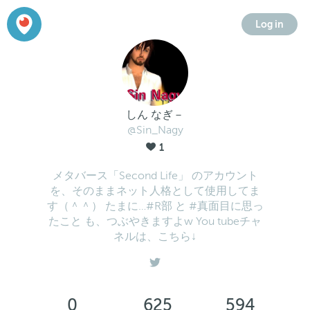
Log in
しん なぎ－
@Sin_Nagy
1
メタバース「Second Life」 のアカウント
を、そのままネット人格として使用してま
す（＾＾） たまに…#R部 と #真面目に思っ
たこと も、つぶやきますよw You tubeチャ
ネルは、こちら↓
0
625
594