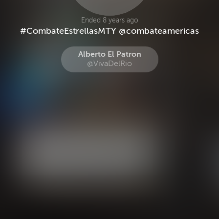
Ended 8 years ago
#CombateEstrellasMTY @combateamericas
Alberto El Patron
@VivaDelRio