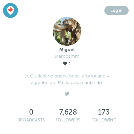
Log in
Miguel
@arcosmm
1
△ Ciudadano buena onda, afortunado y
agradecido. Me la paso cantando.
0
7,628
173
BROADCASTS
FOLLOWERS
FOLLOWING