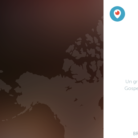
Un gr
Gospel
B