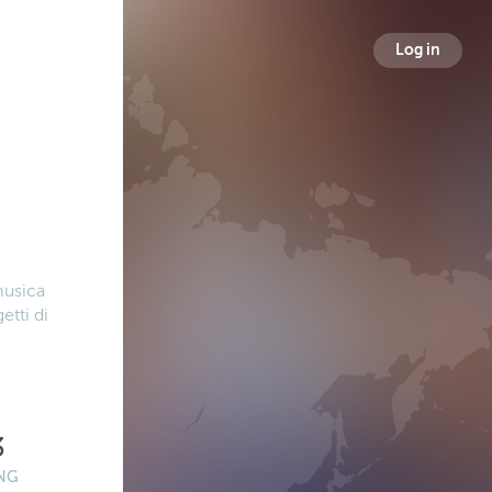
Log in
musica
etti di
3
NG