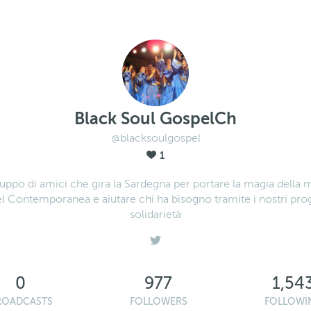
Black Soul GospelCh
@blacksoulgospel
1
uppo di amici che gira la Sardegna per portare la magia della 
 Contemporanea e aiutare chi ha bisogno tramite i nostri prog
solidarietà
0
977
1,54
ROADCASTS
FOLLOWERS
FOLLOWI