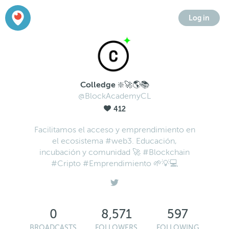
Log in
Colledge ❇️🚀🌎📚
@BlockAcademyCL
412
Facilitamos el acceso y emprendimiento en
el ecosistema #web3. Educación,
incubación y comunidad 🚀 #Blockchain
#Cripto #Emprendimiento 🌱💡💻
0
8,571
597
BROADCASTS
FOLLOWERS
FOLLOWING