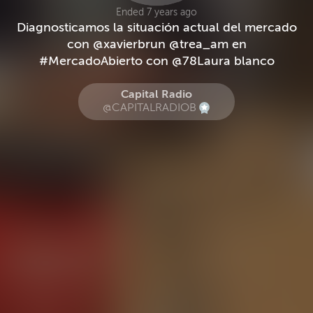
Ended 7 years ago
Diagnosticamos la situación actual del mercado
con @xavierbrun @trea_am en
#MercadoAbierto con @78Laura blanco
Capital Radio
@CAPITALRADIOB