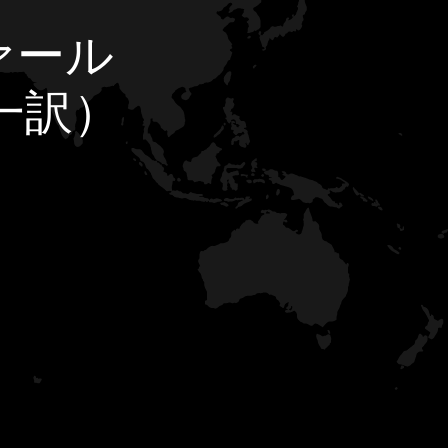
ァール
一訳）