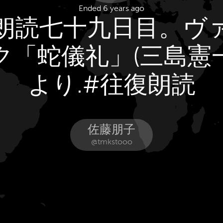
Ended 6 years ago
朗読七十九日目。ヴ
ク「蛇儀礼」(三島憲
より.#往復朗読
佐藤朋子
@tmkstooo