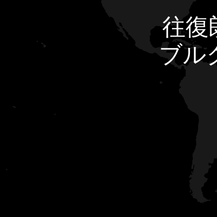
往復
ブル