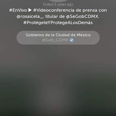
Ended 6 years ago
#EnVivo ▶️ #Videoconferencia de prensa con
@rosaicela_, titular de @SeGobCDMX.
#ProtégeteYProtegeALosDemás
Gobierno de la Ciudad de México
@Gob_CDMX