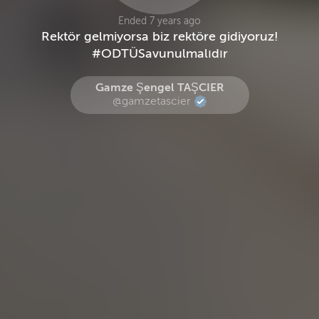
Ended 7 years ago
Rektör gelmiyorsa biz rektöre gidiyoruz!
#ODTÜSavunulmalıdır
Gamze Şengel TAŞCIER
@gamzetascier